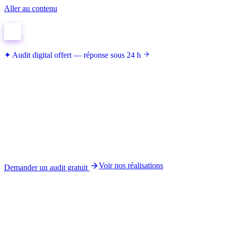
Aller au contenu
R
RIMAS
.
Digital
✦
Audit digital offert — réponse sous 24 h
Agence digitale &
marketing digital
au Maroc
Création de sites web, référencement naturel (SEO) et
production vidéo — réunis sous le même toit, à Tanger et
partout au Maroc. Notre différence :
des preuves, pas des
promesses
, vérifiables sur Google.
Voir nos réalisations
Demander un audit gratuit
Réponse sous 24 h
Sans engagement
Basés à Tanger
5,0 ★