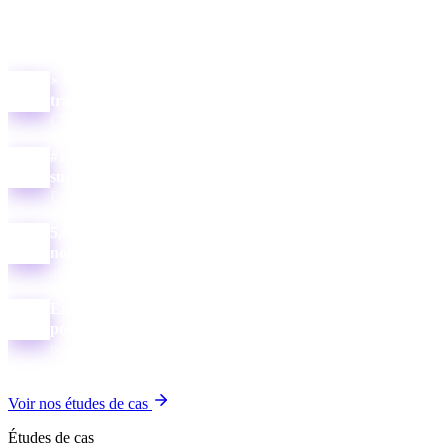
résultats clients réels, attribués et contrôlables — tapez les
requêtes dans Google, vous verrez.
× 6,5
trafic organique en 7 mois
Client Ratokil
#1
sur Google.ma
Embalo, Scaform, Telju & d’autres
5,0 ★
note Google à Tanger
avis clients vérifiés
En direct
positions relevées (SerpApi)
pas de moyennes floues
Voir nos études de cas
Études de cas