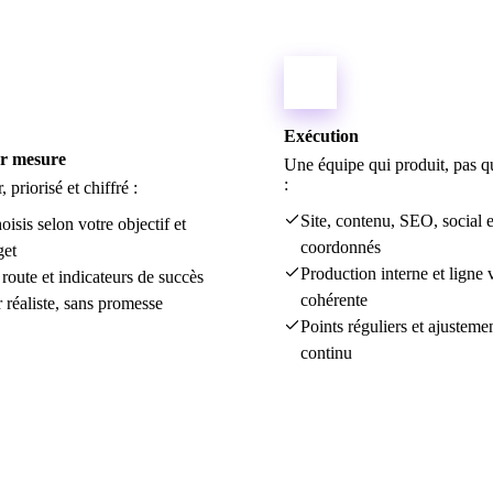
03
Exécution
ur mesure
Une équipe qui produit, pas qu
:
, priorisé et chiffré :
Site, contenu, SEO, social 
oisis selon votre objectif et
coordonnés
get
Production interne et ligne 
 route et indicateurs de succès
cohérente
 réaliste, sans promesse
Points réguliers et ajusteme
continu
Notre équipe
Sur le terrain, là où ça se passe