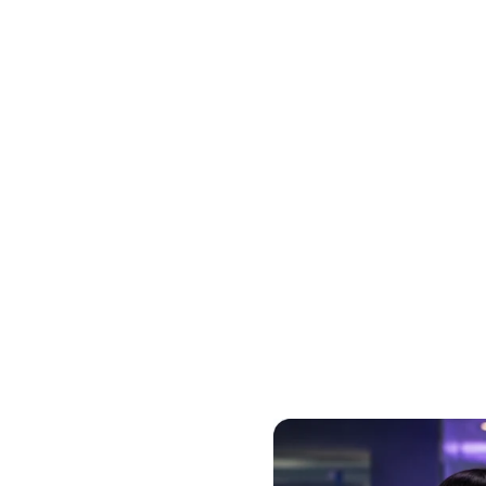
Accueil
Services
uction
uves,
n même toit
Des résultats vérifiables sur Google
Au Maroc et à l’int