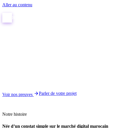
Aller au contenu
R
RIMAS
.
Digital
Accueil
/
Qui sommes-nous
Qui sommes-nous
RIMAS Digital — l’agence digitale qui montre ses résultats
Basés à Tanger, nous réunissons la création de site, le SEO et la prod
vidéo sous le même toit. Notre conviction tient en trois mots :
des pre
pas des promesses
— vérifiables par vous, sur Google, maintenant.
Parler de votre projet
Voir nos preuves
Agence digitale basée à Tanger
Site, SEO, social & vidéo sous u
Notre histoire
Née d’un constat simple sur le marché digital marocain