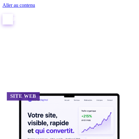
Aller au contenu
R
RIMAS
.
Digital
Accueil
/
Blog
Le blog RIMAS Digital
Marketing digital au Maroc — guides, prix réels et conseils
Des réponses claires et chiffrées aux questions que se posent vraiment
entreprises marocaines : combien coûte un site, un e-commerce ou le
référencement, et comment décider.
SITE WEB